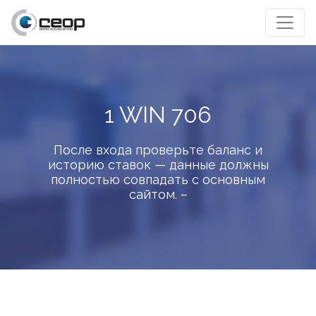
1 WIN 706
После входа проверьте баланс и
историю ставок — данные должны
полностью совпадать с основным
сайтом. –