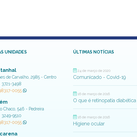
S UNIDADES
ÚLTIMAS NOTÍCIAS
tanhal
24 de março de 2020
Comunicado - Covid-19
aes de Carvalho, 2985 - Centro
) 3721-3498
 98317-0055
16 de março de 2016
O que é retinopatia diabética
lém
do Chaco, 546 - Pedreira
) 3249-9510
16 de março de 2016
 98317-0055
Higiene ocular
carena