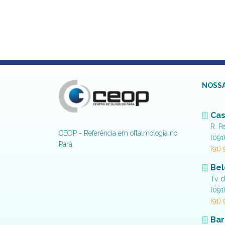
NOSSA
Cas
R. P
CEOP - Referência em oftalmologia no
(091
Pará.
(91)
Be
Tv. 
(091
(91)
Bar