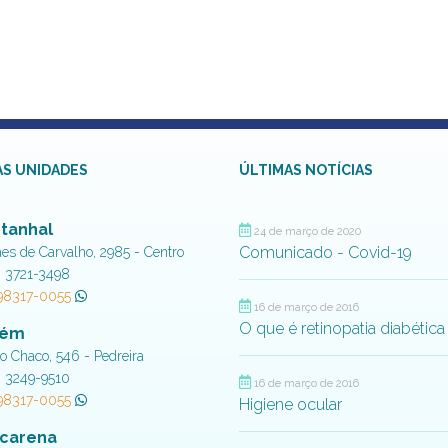
S UNIDADES
ÚLTIMAS NOTÍCIAS
tanhal
24 de março de 2020
Comunicado - Covid-19
aes de Carvalho, 2985 - Centro
) 3721-3498
 98317-0055
16 de março de 2016
O que é retinopatia diabética
lém
do Chaco, 546 - Pedreira
) 3249-9510
16 de março de 2016
 98317-0055
Higiene ocular
carena