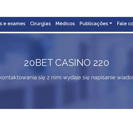
s e exames
Cirurgias
Médicos
Publicações
Fale c
20BET CASINO 220
ntaktowania się z nimi wydaje się napisanie wiadom