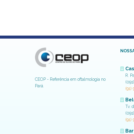
NOSSA
Cas
R. P
CEOP - Referência em oftalmologia no
(091
Pará.
(91)
Be
Tv. 
(091
(91)
Bar