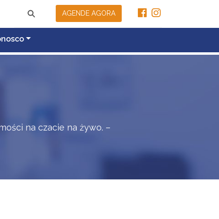
AGENDE AGORA
onosco
ości na czacie na żywo. –