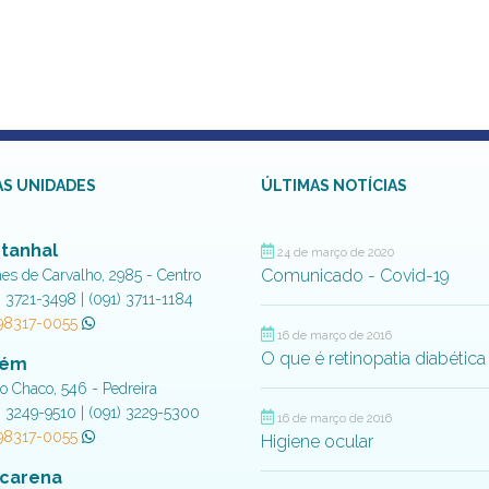
S UNIDADES
ÚLTIMAS NOTÍCIAS
tanhal
24 de março de 2020
Comunicado - Covid-19
aes de Carvalho, 2985 - Centro
) 3721-3498 | (091) 3711-1184
 98317-0055
16 de março de 2016
O que é retinopatia diabética
lém
do Chaco, 546 - Pedreira
) 3249-9510 | (091) 3229-5300
16 de março de 2016
 98317-0055
Higiene ocular
carena