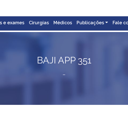
s e exames
Cirurgias
Médicos
Publicações
Fale c
BAJI APP 351
–