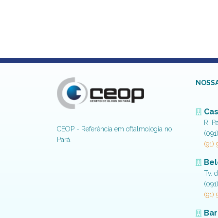
NOSSA
Cas
R. P
CEOP - Referência em oftalmologia no
(091
Pará.
(91)
Be
Tv. 
(091
(91)
Bar