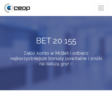
BET 20 155
Załóż konto w Mr.Bet i odbierz
najkorzystniejsze bonusy powitalne i zniżki
na dalszą grę! –