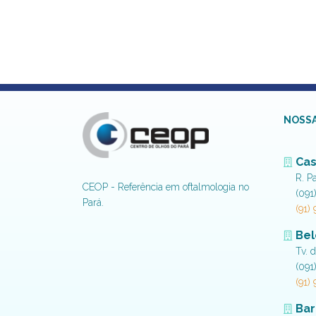
NOSSA
Cas
R. P
CEOP - Referência em oftalmologia no
(091
Pará.
(91)
Be
Tv. 
(091
(91)
Bar