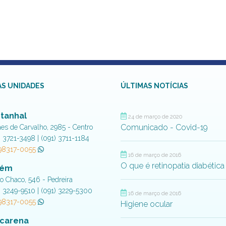
S UNIDADES
ÚLTIMAS NOTÍCIAS
tanhal
24 de março de 2020
Comunicado - Covid-19
aes de Carvalho, 2985 - Centro
) 3721-3498 | (091) 3711-1184
 98317-0055
16 de março de 2016
O que é retinopatia diabética
lém
do Chaco, 546 - Pedreira
) 3249-9510 | (091) 3229-5300
16 de março de 2016
 98317-0055
Higiene ocular
carena