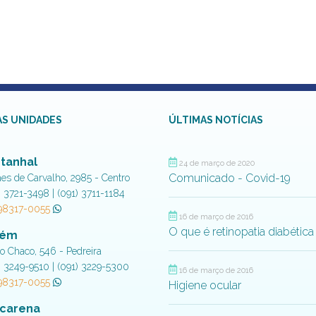
S UNIDADES
ÚLTIMAS NOTÍCIAS
tanhal
24 de março de 2020
Comunicado - Covid-19
aes de Carvalho, 2985 - Centro
) 3721-3498 | (091) 3711-1184
 98317-0055
16 de março de 2016
O que é retinopatia diabética
lém
do Chaco, 546 - Pedreira
) 3249-9510 | (091) 3229-5300
16 de março de 2016
 98317-0055
Higiene ocular
carena