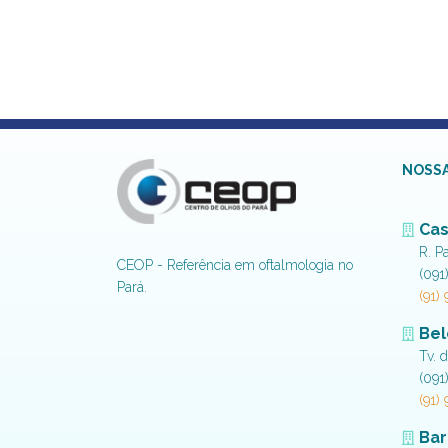
NOSSA
Cas
R. P
CEOP - Referência em oftalmologia no
(091
Pará.
(91)
Be
Tv. 
(091
(91)
Bar