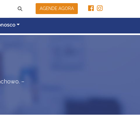
AGENDE AGORA
onosco
achowo. –