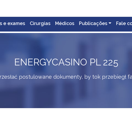
s e exames
Cirurgias
Médicos
Publicações
Fale c
ENERGYCASINO PL 225
rzesłać postulowane dokumenty, by tok przebiegł f