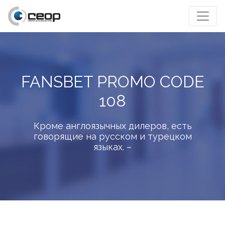
FANSBET PROMO CODE
108
Кроме англоязычных дилеров, есть
говорящие на русском и турецком
языках. –