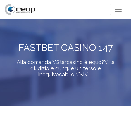
FASTBET CASINO 147
Alla domanda \”Starcasino è equo?\”, la
giudizio è dunque un terso e
inequivocabile \”Si\”. –