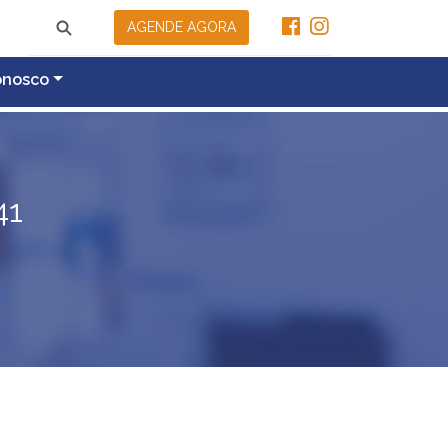
AGENDE AGORA
onosco
41