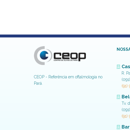
NOSSA
Cas
R. P
CEOP - Referência em oftalmologia no
(091
Pará.
(91)
Be
Tv. 
(091
(91)
Bar