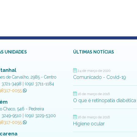
S UNIDADES
ÚLTIMAS NOTÍCIAS
tanhal
24 de março de 2020
Comunicado - Covid-19
aes de Carvalho, 2985 - Centro
) 3721-3498 | (091) 3711-1184
 98317-0055
16 de março de 2016
O que é retinopatia diabética
lém
do Chaco, 546 - Pedreira
) 3249-9510 | (091) 3229-5300
16 de março de 2016
 98317-0055
Higiene ocular
carena