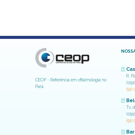
NOSSA
Cas
R. P
CEOP - Referência em oftalmologia no
(091
Pará.
(91)
Be
Tv. 
(091
(91)
Bar