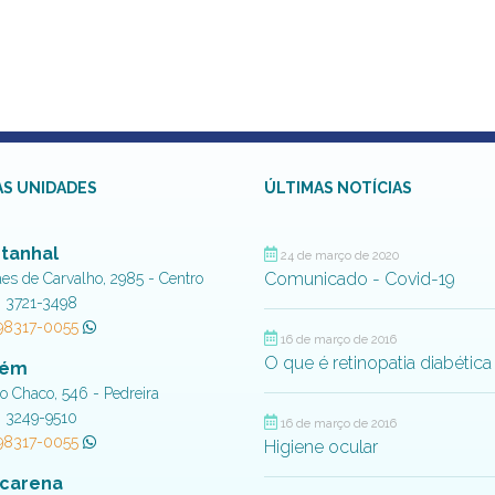
S UNIDADES
ÚLTIMAS NOTÍCIAS
tanhal
24 de março de 2020
Comunicado - Covid-19
aes de Carvalho, 2985 - Centro
) 3721-3498
 98317-0055
16 de março de 2016
O que é retinopatia diabética
lém
do Chaco, 546 - Pedreira
) 3249-9510
16 de março de 2016
 98317-0055
Higiene ocular
carena