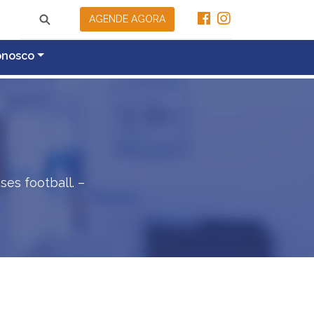
AGENDE AGORA
onosco
ses football. –