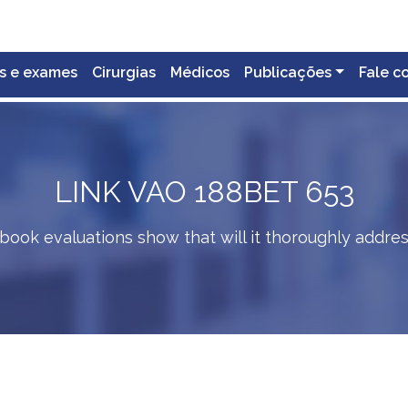
s e exames
Cirurgias
Médicos
Publicações
Fale c
LINK VAO 188BET 653
ook evaluations show that will it thoroughly addres