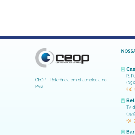
NOSSA
Cas
R. P
CEOP - Referência em oftalmologia no
(091
Pará.
(91)
Be
Tv. 
(091
(91)
Bar