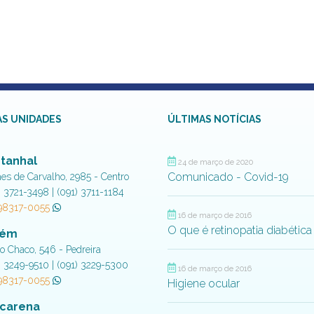
S UNIDADES
ÚLTIMAS NOTÍCIAS
tanhal
24 de março de 2020
Comunicado - Covid-19
aes de Carvalho, 2985 - Centro
) 3721-3498 | (091) 3711-1184
 98317-0055
16 de março de 2016
O que é retinopatia diabética
lém
do Chaco, 546 - Pedreira
) 3249-9510 | (091) 3229-5300
16 de março de 2016
 98317-0055
Higiene ocular
carena