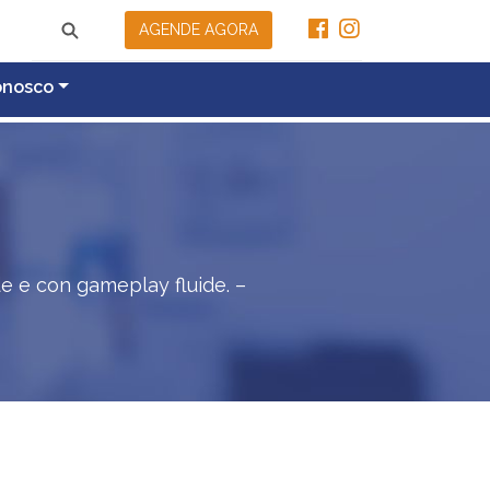
AGENDE AGORA
onosco
de e con gameplay fluide. –