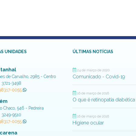
S UNIDADES
ÚLTIMAS NOTÍCIAS
tanhal
24 de março de 2020
Comunicado - Covid-19
aes de Carvalho, 2985 - Centro
) 3721-3498
 98317-0055
16 de março de 2016
O que é retinopatia diabética
lém
do Chaco, 546 - Pedreira
) 3249-9510
16 de março de 2016
 98317-0055
Higiene ocular
carena