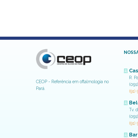
NOSSA
Cas
R. P
CEOP - Referência em oftalmologia no
(091
Pará.
(91)
Be
Tv. 
(091
(91)
Bar