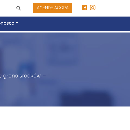
AGENDE AGORA
onosco
ć grono środków. –