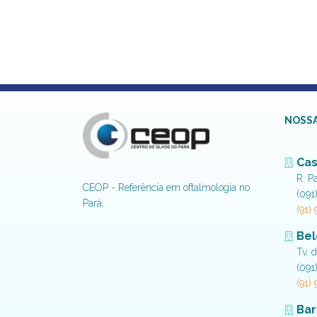
NOSSA
Cas
R. P
CEOP - Referência em oftalmologia no
(091
Pará.
(91)
Be
Tv. 
(091
(91)
Bar