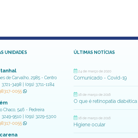
S UNIDADES
ÚLTIMAS NOTÍCIAS
tanhal
24 de março de 2020
Comunicado - Covid-19
aes de Carvalho, 2985 - Centro
) 3721-3498 | (091) 3711-1184
 98317-0055
16 de março de 2016
O que é retinopatia diabética
lém
do Chaco, 546 - Pedreira
) 3249-9510 | (091) 3229-5300
16 de março de 2016
 98317-0055
Higiene ocular
carena