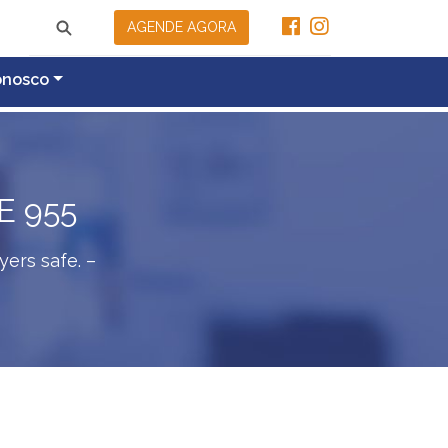
AGENDE AGORA
onosco
E 955
ers safe. –