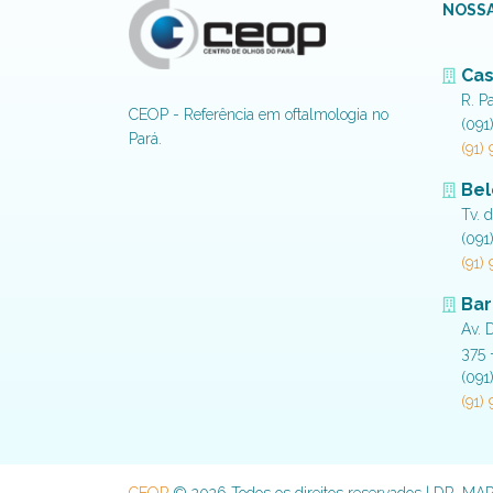
NOSSA
Cas
R. P
CEOP - Referência em oftalmologia no
(091
Pará.
(91)
Be
Tv. 
(091
(91)
Bar
Av. 
375 
(091
(91)