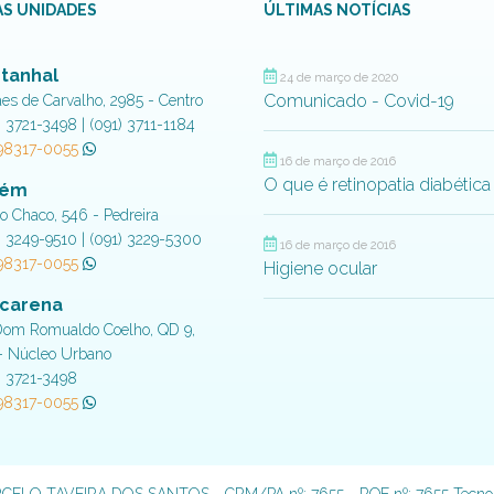
S UNIDADES
ÚLTIMAS NOTÍCIAS
tanhal
24 de março de 2020
Comunicado - Covid-19
aes de Carvalho, 2985 - Centro
) 3721-3498 | (091) 3711-1184
 98317-0055
16 de março de 2016
O que é retinopatia diabética
lém
do Chaco, 546 - Pedreira
) 3249-9510 | (091) 3229-5300
16 de março de 2016
 98317-0055
Higiene ocular
carena
Dom Romualdo Coelho, QD 9,
- Núcleo Urbano
) 3721-3498
 98317-0055