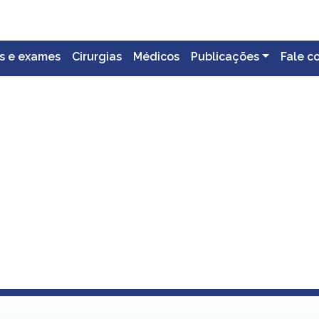
s e exames
Cirurgias
Médicos
Publicações
Fale c