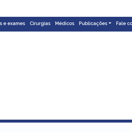
s e exames
Cirurgias
Médicos
Publicações
Fale c