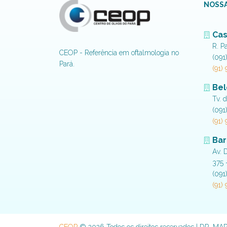
NOSSA
Cas
R. P
CEOP - Referência em oftalmologia no
(091
Pará.
(91)
Be
Tv. 
(091
(91)
Bar
Av. 
375 
(091
(91)