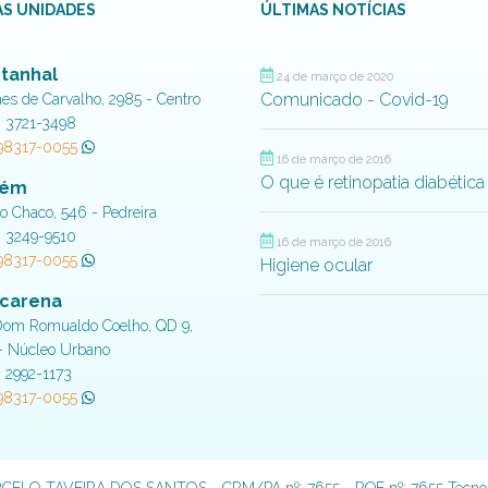
S UNIDADES
ÚLTIMAS NOTÍCIAS
tanhal
24 de março de 2020
Comunicado - Covid-19
aes de Carvalho, 2985 - Centro
) 3721-3498
 98317-0055
16 de março de 2016
O que é retinopatia diabética
lém
do Chaco, 546 - Pedreira
) 3249-9510
16 de março de 2016
 98317-0055
Higiene ocular
carena
Dom Romualdo Coelho, QD 9,
- Núcleo Urbano
) 2992-1173
 98317-0055