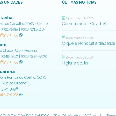
S UNIDADES
ÚLTIMAS NOTÍCIAS
tanhal
24 de março de 2020
Comunicado - Covid-19
aes de Carvalho, 2985 - Centro
) 3721-3498 | (091) 3711-1184
 98317-0055
16 de março de 2016
O que é retinopatia diabética
lém
do Chaco, 546 - Pedreira
) 3249-9510 | (091) 3229-5300
16 de março de 2016
 98317-0055
Higiene ocular
carena
Dom Romualdo Coelho, QD 9,
- Núcleo Urbano
) 3721-3498
 98317-0055