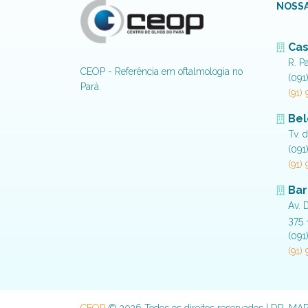
NOSSA
Cas
R. P
CEOP - Referência em oftalmologia no
(091
Pará.
(91)
Be
Tv. 
(091
(91)
Bar
Av. 
375 
(091
(91)