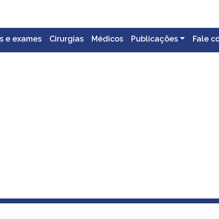
s e exames
Cirurgias
Médicos
Publicações
Fale c