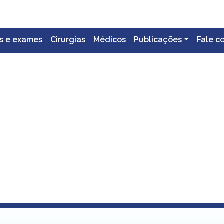
s e exames
Cirurgias
Médicos
Publicações
Fale c