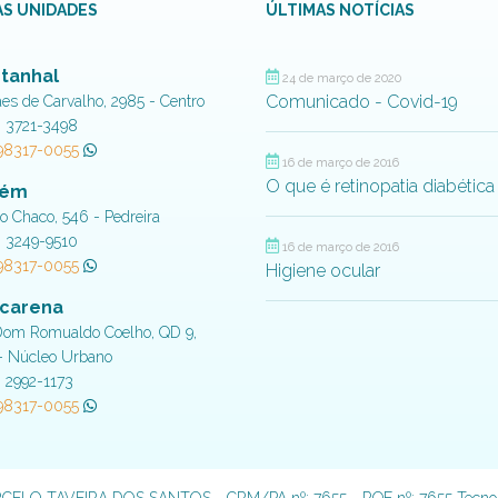
S UNIDADES
ÚLTIMAS NOTÍCIAS
tanhal
24 de março de 2020
Comunicado - Covid-19
aes de Carvalho, 2985 - Centro
) 3721-3498
 98317-0055
16 de março de 2016
O que é retinopatia diabética
lém
do Chaco, 546 - Pedreira
) 3249-9510
16 de março de 2016
 98317-0055
Higiene ocular
carena
Dom Romualdo Coelho, QD 9,
- Núcleo Urbano
) 2992-1173
 98317-0055