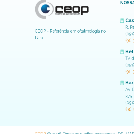
NOSSA
Cas
R. P
CEOP - Referência em oftalmologia no
(091
Pará.
(91)
Be
Tv. 
(091
(91)
Bar
Av. 
375 
(091
(91)