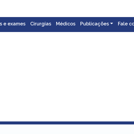
s e exames
Cirurgias
Médicos
Publicações
Fale c