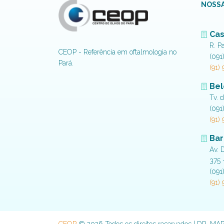
NOSSA
Cas
R. P
CEOP - Referência em oftalmologia no
(091
Pará.
(91)
Be
Tv. 
(091
(91)
Bar
Av. 
375 
(091
(91)