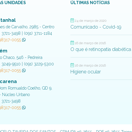
S UNIDADES
ÚLTIMAS NOTÍCIAS
tanhal
24 de março de 2020
Comunicado - Covid-19
aes de Carvalho, 2985 - Centro
) 3721-3498 | (091) 3711-1184
 98317-0055
16 de março de 2016
O que é retinopatia diabética
lém
do Chaco, 546 - Pedreira
) 3249-9510 | (091) 3229-5300
16 de março de 2016
 98317-0055
Higiene ocular
carena
Dom Romualdo Coelho, QD 9,
- Núcleo Urbano
) 3721-3498
 98317-0055