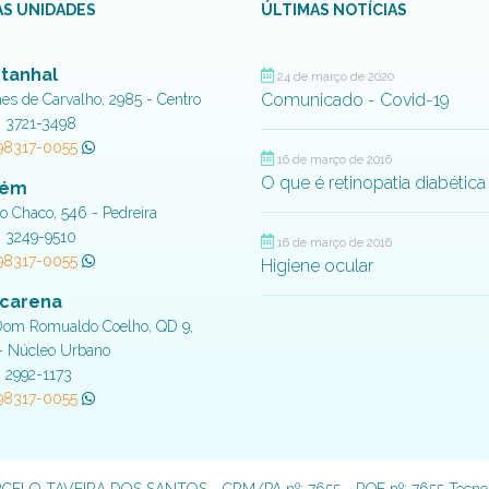
S UNIDADES
ÚLTIMAS NOTÍCIAS
tanhal
24 de março de 2020
Comunicado - Covid-19
aes de Carvalho, 2985 - Centro
) 3721-3498
 98317-0055
16 de março de 2016
O que é retinopatia diabética
lém
do Chaco, 546 - Pedreira
) 3249-9510
16 de março de 2016
 98317-0055
Higiene ocular
carena
Dom Romualdo Coelho, QD 9,
- Núcleo Urbano
) 2992-1173
 98317-0055