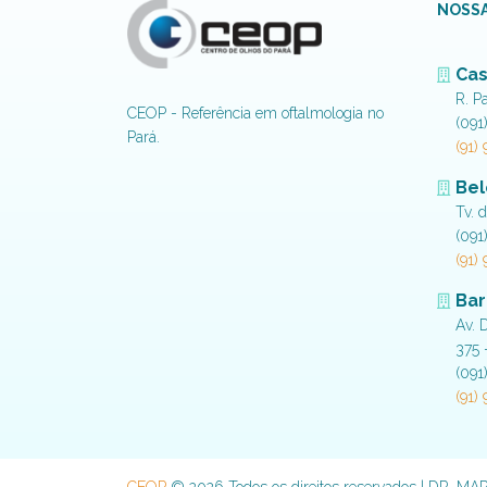
NOSSA
Cas
R. P
CEOP - Referência em oftalmologia no
(091
Pará.
(91)
Be
Tv. 
(091
(91)
Bar
Av. 
375 
(091
(91)