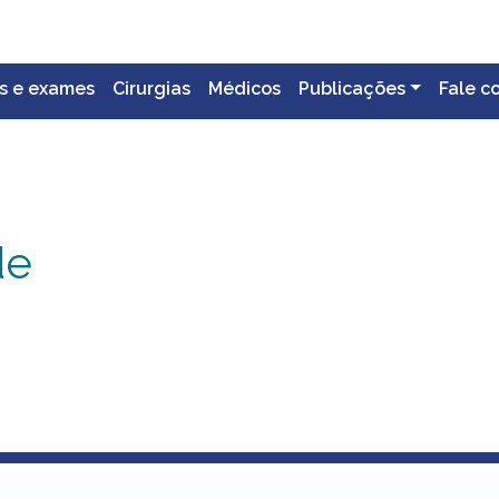
s e exames
Cirurgias
Médicos
Publicações
Fale c
de