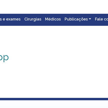
s e exames
Cirurgias
Médicos
Publicações
Fale c
pp