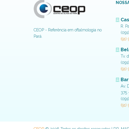
NOSSA
Cas
R. P
CEOP - Referência em oftalmologia no
(091
Pará.
(91)
Be
Tv. 
(091
(91)
Bar
Av. 
375 
(091
(91)