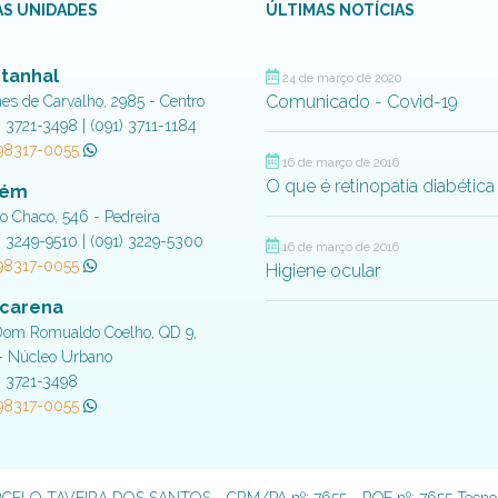
S UNIDADES
ÚLTIMAS NOTÍCIAS
tanhal
24 de março de 2020
Comunicado - Covid-19
aes de Carvalho, 2985 - Centro
) 3721-3498 | (091) 3711-1184
 98317-0055
16 de março de 2016
O que é retinopatia diabética
lém
do Chaco, 546 - Pedreira
) 3249-9510 | (091) 3229-5300
16 de março de 2016
 98317-0055
Higiene ocular
carena
Dom Romualdo Coelho, QD 9,
- Núcleo Urbano
) 3721-3498
 98317-0055