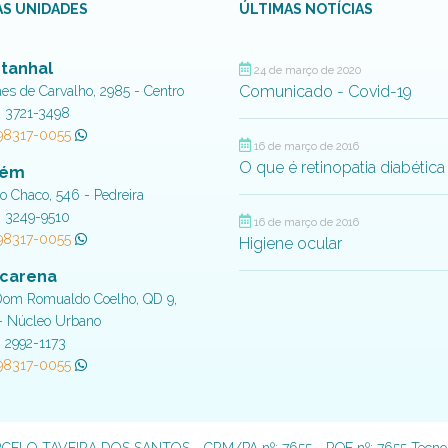
S UNIDADES
ÚLTIMAS NOTÍCIAS
tanhal
24 de março de 2020
Comunicado - Covid-19
aes de Carvalho, 2985 - Centro
) 3721-3498
 98317-0055
16 de março de 2016
O que é retinopatia diabética
lém
do Chaco, 546 - Pedreira
) 3249-9510
16 de março de 2016
 98317-0055
Higiene ocular
carena
Dom Romualdo Coelho, QD 9,
- Núcleo Urbano
) 2992-1173
 98317-0055