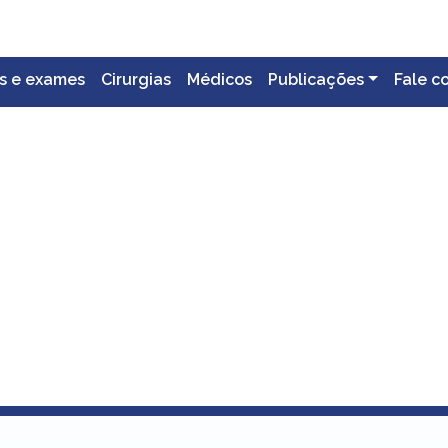
s e exames
Cirurgias
Médicos
Publicações
Fale c