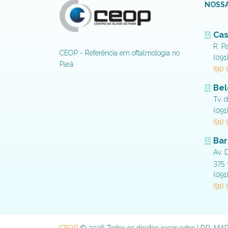
NOSSA
Cas
R. P
CEOP - Referência em oftalmologia no
(091
Pará.
(91)
Be
Tv. 
(091
(91)
Bar
Av. 
375 
(091
(91)