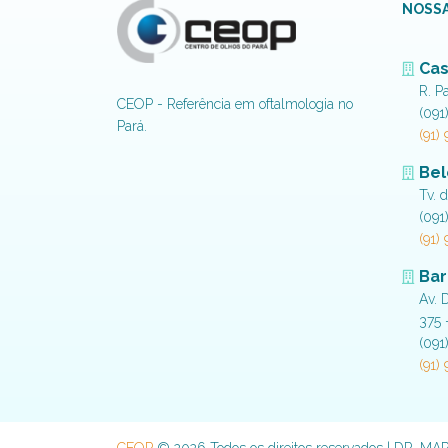
NOSSA
Cas
R. P
CEOP - Referência em oftalmologia no
(091
Pará.
(91)
Be
Tv. 
(091
(91)
Bar
Av. 
375 
(091
(91)