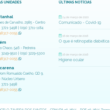
S UNIDADES
ÚLTIMAS NOTÍCIAS
tanhal
24 de março de 2020
Comunicado - Covid-19
aes de Carvalho, 2985 - Centro
) 3721-3498 | (091) 3711-1184
 98317-0055
16 de março de 2016
O que é retinopatia diabética
lém
do Chaco, 546 - Pedreira
) 3249-9510 | (091) 3229-5300
16 de março de 2016
 98317-0055
Higiene ocular
carena
Dom Romualdo Coelho, QD 9,
- Núcleo Urbano
) 3721-3498
 98317-0055