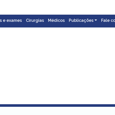
s e exames
Cirurgias
Médicos
Publicações
Fale c