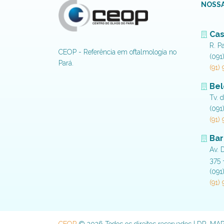
NOSSA
Cas
R. P
CEOP - Referência em oftalmologia no
(091
Pará.
(91)
Be
Tv. 
(091
(91)
Bar
Av. 
375 
(091
(91)