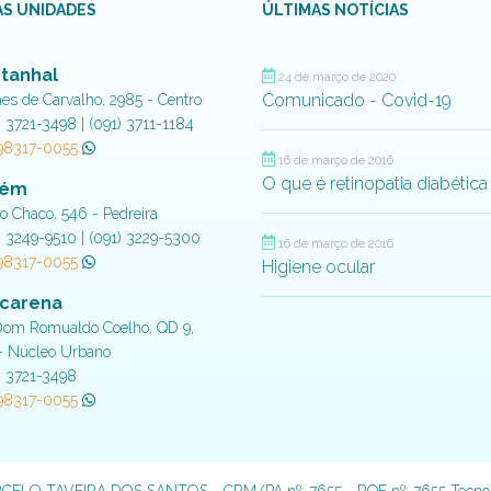
S UNIDADES
ÚLTIMAS NOTÍCIAS
tanhal
24 de março de 2020
Comunicado - Covid-19
aes de Carvalho, 2985 - Centro
) 3721-3498 | (091) 3711-1184
 98317-0055
16 de março de 2016
O que é retinopatia diabética
lém
do Chaco, 546 - Pedreira
) 3249-9510 | (091) 3229-5300
16 de março de 2016
 98317-0055
Higiene ocular
carena
Dom Romualdo Coelho, QD 9,
- Núcleo Urbano
) 3721-3498
 98317-0055