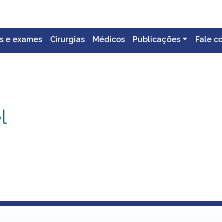
s e exames
Cirurgias
Médicos
Publicações
Fale c
l