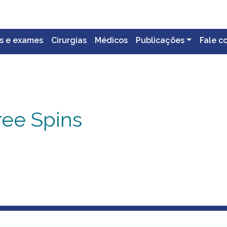
s e exames
Cirurgias
Médicos
Publicações
Fale c
ree Spins