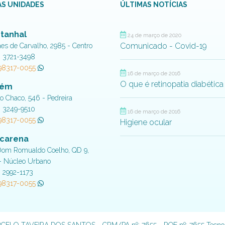
S UNIDADES
ÚLTIMAS NOTÍCIAS
tanhal
24 de março de 2020
Comunicado - Covid-19
aes de Carvalho, 2985 - Centro
) 3721-3498
 98317-0055
16 de março de 2016
O que é retinopatia diabética
lém
do Chaco, 546 - Pedreira
) 3249-9510
16 de março de 2016
 98317-0055
Higiene ocular
carena
Dom Romualdo Coelho, QD 9,
- Núcleo Urbano
) 2992-1173
 98317-0055