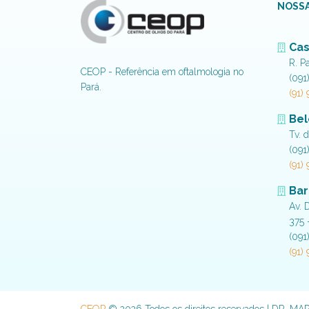
NOSSA
Cas
R. P
CEOP - Referência em oftalmologia no
(091
Pará.
(91)
Be
Tv. 
(091
(91)
Bar
Av. 
375 
(091
(91)