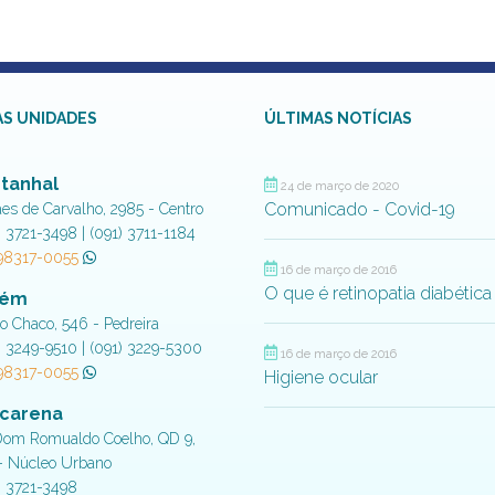
S UNIDADES
ÚLTIMAS NOTÍCIAS
tanhal
24 de março de 2020
Comunicado - Covid-19
aes de Carvalho, 2985 - Centro
) 3721-3498 | (091) 3711-1184
 98317-0055
16 de março de 2016
O que é retinopatia diabética
lém
do Chaco, 546 - Pedreira
) 3249-9510 | (091) 3229-5300
16 de março de 2016
 98317-0055
Higiene ocular
carena
Dom Romualdo Coelho, QD 9,
- Núcleo Urbano
) 3721-3498