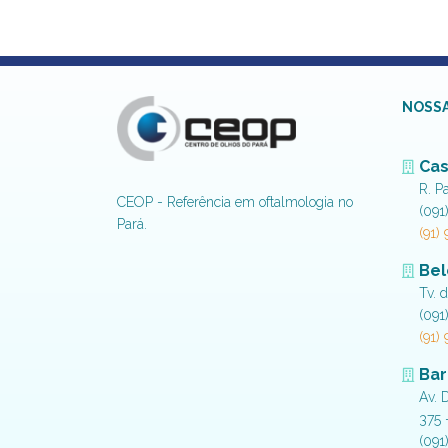
NOSSA
Cas
R. P
CEOP - Referência em oftalmologia no
(091
Pará.
(91)
Be
Tv. 
(091
(91)
Bar
Av. 
375 
(091