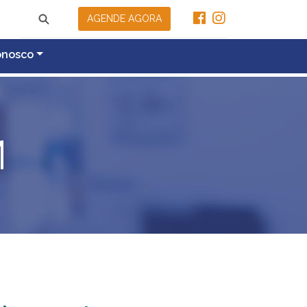
AGENDE AGORA
onosco
M